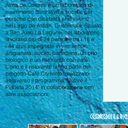
Alma de Colores è un laboratorio di
inserimento lavorativo e sociale per
persone con disabilità che vivono
nel Lago de Atitlán, Guatemala. Situato
a San Juan La Laguna, nel laboratorio
lavorano più di 24 persone tra i 16 e
i 44 anni impegnate in vari settori:
artigianato, cucito,
panetteria, un orto
biologico e un ristorante con café.
L'orto e il ristorante fanno parte del
progetto
Café Correcto, realizzato
attraverso il programma "Nutrire il
Pianeta 2014" in collaborazione con
altre associazioni.
Conosce le n
Conosci le no